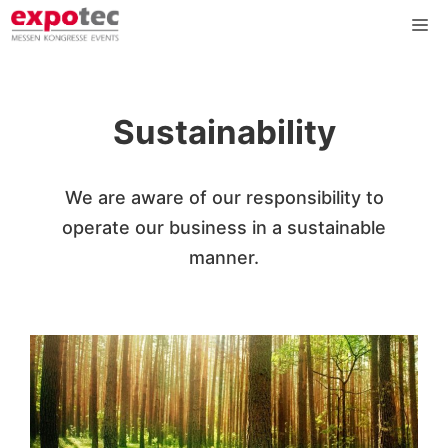
Skip
Me
to
content
Sustainability
We are aware of our responsibility to
operate our business in a sustainable
manner.